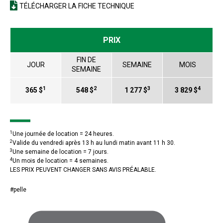
TÉLÉCHARGER LA FICHE TECHNIQUE
PRIX
FIN DE
JOUR
SEMAINE
MOIS
SEMAINE
1
2
3
4
365 $
548 $
1 277 $
3 829 $
1
Une journée de location = 24 heures.
2
Valide du vendredi après 13 h au lundi matin avant 11 h 30.
3
Une semaine de location = 7 jours.
4
Un mois de location = 4 semaines.
LES PRIX PEUVENT CHANGER SANS AVIS PRÉALABLE.
#pelle