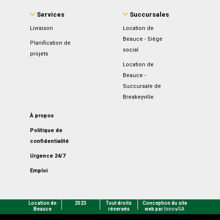
Services
Succursales
Livraison
Location de
Beauce - Siège
Planification de
social
projets
Location de
Beauce -
Succursale de
Breakeyville
À propos
Politique de
confidentialité
Urgence 24/7
Emploi
Location de
2023
Tout droits
Conception du site
Beauce
réservés
web par
InnovSA